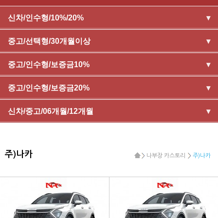
신차/인수형/10%/20%
▾
중고/선택형/30개월이상
▾
중고/인수형/보증금10%
▾
중고/인수형/보증금20%
▾
신차/중고/06개월/12개월
▾
주)나카
나부장 카스토리
주)나카