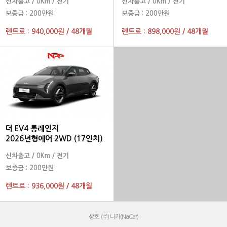
신차출고
/
0Km
/
전기
신차출고
/
0Km
/
전기
보증금 :
200만원
보증금 :
200만원
렌트료 :
940,000원
/
48개월
렌트료 :
898,000원
/
48개월
더 EV4 롱레인지
2026년형에어 2WD (17인치)
신차출고
/
0Km
/
전기
보증금 :
200만원
렌트료 :
936,000원
/
48개월
상호
: (주) 나카(NaCar)