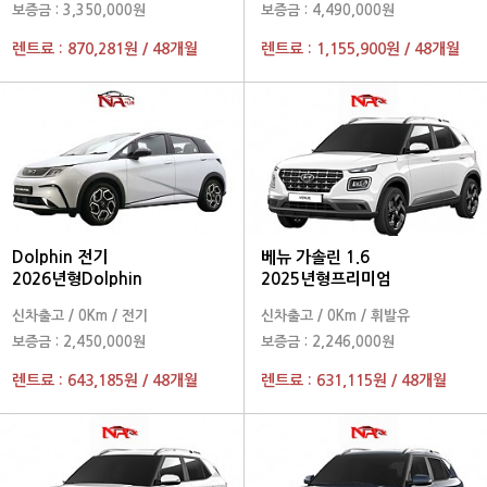
보증금 :
3,350,000원
보증금 :
4,490,000원
렌트료 :
870,281원
/
48개월
렌트료 :
1,155,900원
/
48개월
Dolphin 전기
베뉴 가솔린 1.6
2026년형Dolphin
2025년형프리미엄
신차출고
/
0Km
/
전기
신차출고
/
0Km
/
휘발유
보증금 :
2,450,000원
보증금 :
2,246,000원
렌트료 :
643,185원
/
48개월
렌트료 :
631,115원
/
48개월