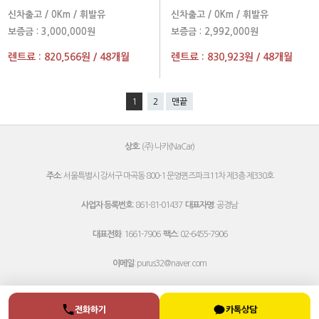
신차출고
/
0Km
/
휘발유
신차출고
/
0Km
/
휘발유
보증금 :
3,000,000원
보증금 :
2,992,000원
렌트료 :
820,566원
/
48개월
렌트료 :
830,923원
/
48개월
1
2
맨끝
상호
: (주) 나카(NaCar)
주소
: 서울특별시 강서구 마곡동 800-1 문영퀸즈파크11차 제3층 제330호
사업자 등록번호
: 861-81-01437
대표자명
: 공경남
대표전화
: 1661-7906
팩스
: 02-6455-7906
이메일
:
purus32@naver.com
전화하기
카톡상담