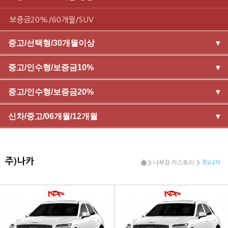
보증금20%/60개월/SUV
중고/선택형/30개월이상
▾
중고/인수형/보증금10%
▾
중고/인수형/보증금20%
▾
신차/중고/06개월/12개월
▾
주)나카
나부장 카스토리
주)나카