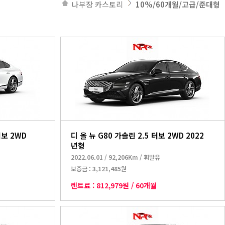
나부장 카스토리
10%/60개월/고급/준대형
터보 2WD
디 올 뉴 G80 가솔린 2.5 터보 2WD 2022
년형
2022.06.01
/
92,206Km
/
휘발유
보증금 :
3,121,485원
렌트료 :
812,979원
/
60개월