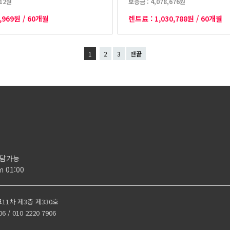
812원
보증금 :
4,078,676원
4,969원
/
60개월
렌트료 :
1,030,788원
/
60개월
1
2
3
맨끝
 상담가능
m 01:00
크11차 제3층 제330호
 010 2220 7906