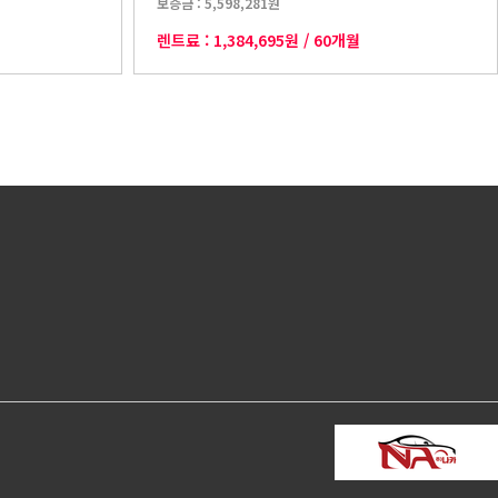
보증금 :
5,598,281원
렌트료 :
1,384,695원
/
60개월