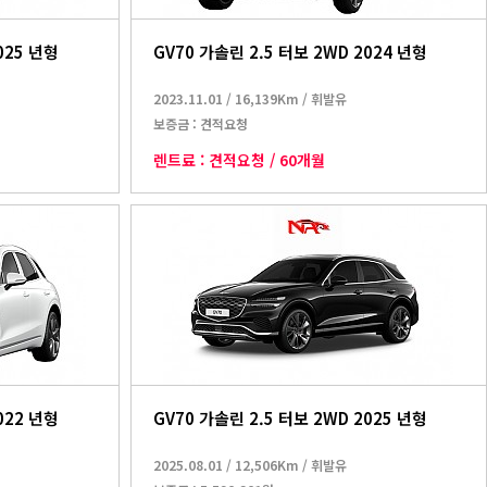
025 년형
GV70 가솔린 2.5 터보 2WD 2024 년형
2023.11.01
/
16,139Km
/
휘발유
보증금 :
견적요청
렌트료 :
견적요청
/
60개월
022 년형
GV70 가솔린 2.5 터보 2WD 2025 년형
2025.08.01
/
12,506Km
/
휘발유