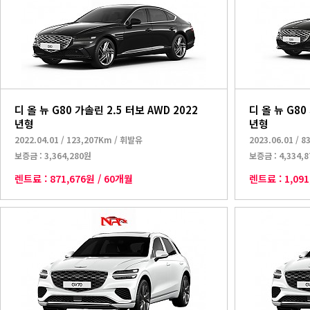
디 올 뉴 G80 가솔린 2.5 터보 AWD 2022
디 올 뉴 G80
년형
년형
2022.04.01
/
123,207Km
/
휘발유
2023.06.01
/
8
보증금 :
3,364,280원
보증금 :
4,334,
렌트료 :
871,676원
/
60개월
렌트료 :
1,09