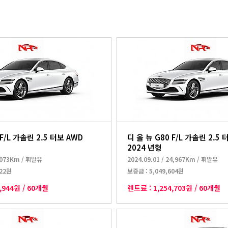
 F/L 가솔린 2.5 터보 AWD
디 올 뉴 G80 F/L 가솔린 2.5 
2024 년형
,073Km
/
휘발유
2024.09.01
/
24,967Km
/
휘발유
322원
보증금 :
5,049,604원
1,944원
/
60개월
렌트료 :
1,254,703원
/
60개월