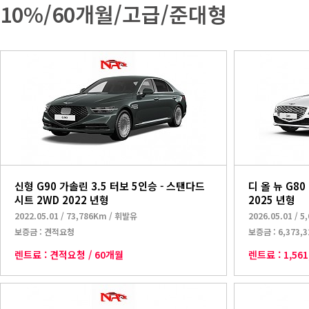
10%/60개월/고급/준대형
신형 G90 가솔린 3.5 터보 5인승 - 스탠다드
디 올 뉴 G80
시트 2WD 2022 년형
2025 년형
2022.05.01
/
73,786Km
/
휘발유
2026.05.01
/
5
보증금 :
견적요청
보증금 :
6,373,
렌트료 :
견적요청
/
60개월
렌트료 :
1,56