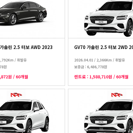
 가솔린 2.5 터보 AWD 2023
GV70 가솔린 2.5 터보 2WD 2
3,792Km
/
휘발유
2026.04.01
/
2,366Km
/
휘발유
878원
보증금 :
6,486,778원
1,872원
/
60개월
렌트료 :
1,588,710원
/
60개월