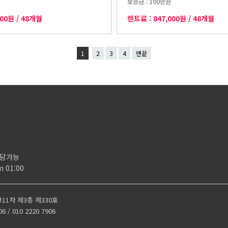
보증금 :
100만원
000원
/
48개월
렌트료 :
847,000원
/
48개월
1
2
3
4
맨끝
 상담가능
m 01:00
크11차 제3층 제330호
 010 2220 7906