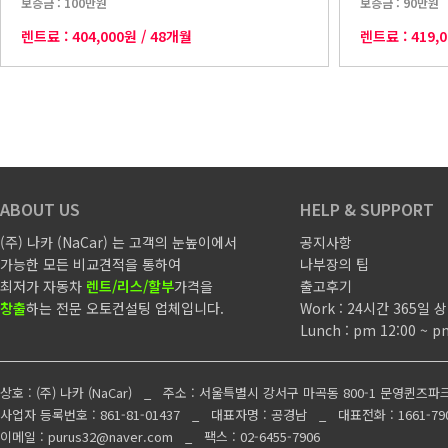
보증금 :
100만원
보증금 :
90만원
렌트료 :
404,000원
/
48개월
렌트료 :
419,
ABOUT US
HELP & SUPPORT
(주) 나카 (NaCar) 는 고객의 눈높이에서
공지사항
가능한 모든 비교견적을 통하여
나부장의 팁
최저가 자동차
렌트/리스/할부
가격을
출고후기
창출
하는 전문 오토컨설팅 업체입니다.
Work : 24시간 365일
Lunch : pm 12:00 ~ p
상호 : (주) 나카 (NaCar) _ 주소 : 서울특별시 강서구 마곡동 800-1 문영퀸즈파
사업자 등록번호 : 861-81-01437 _ 대표자명 : 공경남 _ 대표전화 : 1661-7906 /
이메일 : purus32@naver.com _ 팩스 : 02-6455-7906