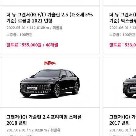
더 뉴 그랜저(IG F/L) 가솔린 2.5 (개소세 5%
더 뉴 그랜저(I
기준) 르블랑 2021 년형
기준) 익스클루
2022.05.01
/
112,818Km
/
휘발유
2021.06.01
/
1
보증금 :
100만원
보증금 :
100만원
렌트료 :
555,000원
/
48개월
렌트료 :
533,
그랜저(IG) 가솔린 2.4 프리미엄 스페셜
그랜저(IG) 
2018 년형
2017 년형
2017.07.01
/
92,022Km
/
휘발유
2017.06.01
/
7