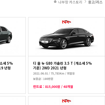
나부장 카스토리
중고/리스
개소세 5%
디 올 뉴 G80 가솔린 3.5 T (개소세 5%
19 년형
기준) 2WD 2021 년형
2021.06.01
/
75,783Km
/
휘발유
보증금 :
180만원
렌트료 :
815,000원
/
48개월