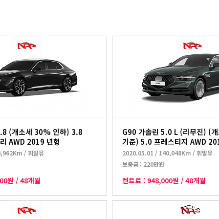
.8 (개소세 30% 인하) 3.8
G90 가솔린 5.0 L (리무진) (
 AWD 2019 년형
기준) 5.0 프레스티지 AWD 20
4,962Km
/
휘발유
2020.05.01
/
140,048Km
/
휘발유
보증금 :
220만원
000원
/
48개월
렌트료 :
948,000원
/
48개월