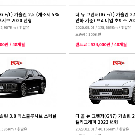
G F/L) 가솔린 2.5 (개소세 5%
더 뉴 그랜저(IG F/L) 가솔린 2
시브 2020 년형
인하 기준) 프리미엄 초이스 20
32,907Km
/
휘발유
2020.09.01
/
125,665Km
/
휘발유
보증금 :
100만원
000원
/
48개월
렌트료 :
534,000원
/
48개월
가솔린 3.0 익스클루시브 스페셜
디 올 뉴 그랜저(GN7) 가솔린 2
캘리그래피 2023 년형
3,535Km
/
휘발유
2023.01.01
/
40,166Km
/
휘발유