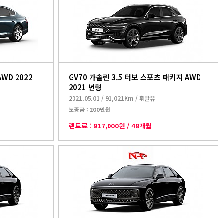
AWD 2022
GV70 가솔린 3.5 터보 스포츠 패키지 AWD
2021 년형
2021.05.01
/
91,021Km
/
휘발유
보증금 :
200만원
렌트료 :
917,000원
/
48개월