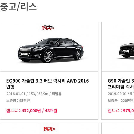
중고/리스
EQ900 가솔린 3.3 터보 럭셔리 AWD 2016
G90 가솔린 3
년형
프리미엄 럭셔리
2016.01.01
/
153,468Km
/
휘발유
2019.09.01
/
5
보증금 :
95만원
보증금 :
220만원
렌트료 :
432,000원
/
48개월
렌트료 :
975,