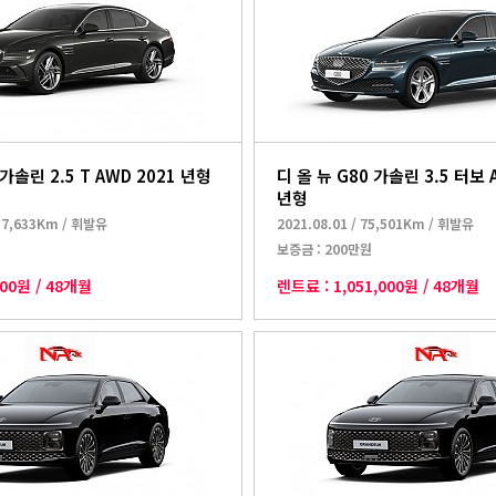
 가솔린 2.5 T AWD 2021 년형
디 올 뉴 G80 가솔린 3.5 터보 
년형
17,633Km
/
휘발유
2021.08.01
/
75,501Km
/
휘발유
보증금 :
200만원
000원
/
48개월
렌트료 :
1,051,000원
/
48개월