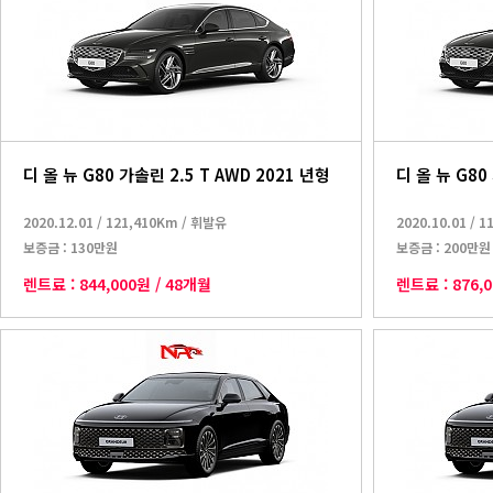
디 올 뉴 G80 가솔린 2.5 T AWD 2021 년형
디 올 뉴 G80
2020.12.01
/
121,410Km
/
휘발유
2020.10.01
/
1
보증금 :
130만원
보증금 :
200만원
렌트료 :
844,000원
/
48개월
렌트료 :
876,