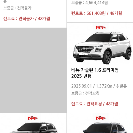
유
보증금 :
4,664,414원
보증금 :
견적불가
렌트료 :
661,403원
/
48개월
렌트료 :
견적불가
/
48개월
베뉴 가솔린 1.6 프리미엄
2025 년형
2025.09.01
/
1,372Km
/
휘발유
보증금 :
견적요청
렌트료 :
견적요청
/
48개월