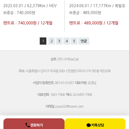
프레스티지 2024 년형
2023.03.01
/
62,379Km
/
HEV
2024.06.01
/
17,177Km
/
휘발유
보증금 :
740,000원
보증금 :
489,000원
렌트료 :
740,000원
/
12개월
렌트료 :
489,000원
/
12개월
1
2
3
4
5
맨끝
상호
: (주) 나카(NaCar)
주소
: 서울특별시 강서구 마곡동 800-1 문영퀸즈파크11차 제3층 제330호
사업자 등록번호
: 861-81-01437
대표자명
: 공경남
대표전화
: 1661-7906
팩스
: 02-6455-7906
이메일
:
purus32@naver.com
전화하기
카톡상담