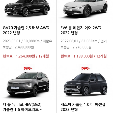
GV70 가솔린 2.5 터보 AWD
EV6 롱 레인지 에어 2WD
2022 년형
2022 년형
2023.03.01
/
30,088Km
/
휘발유
2022.08.01
/
63,083Km
/
전기
보증금 :
2,498,000원
보증금 :
2,276,000원
렌트료 :
1,264,000원
/
12개월
렌트료 :
1,138,000원
/
12개월
디 올 뉴 니로 HEV(SG2)
캐스퍼 가솔린 1.0 디 에센셜
가솔린 1.6 하이브리드
2023 년형