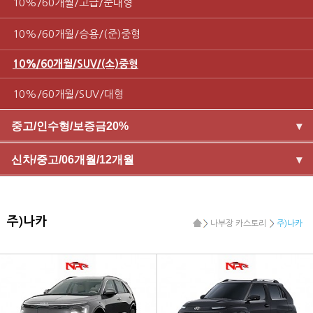
10%/60개월/고급/준대형
10%/60개월/승용/(준)중형
10%/60개월/SUV/(소)중형
10%/60개월/SUV/대형
중고/인수형/보증금20%
▾
신차/중고/06개월/12개월
▾
주)나카
나부장 카스토리
주)나카