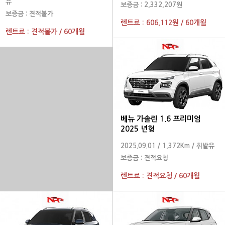
유
보증금 :
2,332,207원
보증금 :
견적불가
렌트료 :
606,112원
/
60개월
렌트료 :
견적불가
/
60개월
베뉴 가솔린 1.6 프리미엄
2025 년형
2025.09.01
/
1,372Km
/
휘발유
보증금 :
견적요청
렌트료 :
견적요청
/
60개월